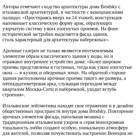
Авторы отмечают сходство архитектуры дома Brodsky с
итальянской архитектурой, в частности с венецианскими
палаццо: «Простираясь вверх на 14 этажей, конструкция
напоминает классическую форму арок, образующих
узорчатую систему узких изогнутых проемов. На фоне
исторической застройки выделяется фасад здания,
столь характерный для архитектуры набережных».
Арочные галереи не только являются неотъемлемым
элементом образа классического здания у воды, но и
отражают внутреннее устройство дома: «Более широкие
проемы представлены в гостиных, тогда как узкие изогнутые
окна — в кухнях и обеденных зонах. На обратной стороне
здания расположены арочные проемы такого же размера, а
пятнадцатиметровая арка, служащая переходом между
кварталом Москва-Сити и набережной, уходит вглубь
строения».
Итальянские лейтмотивы находят свое отражение и в дизайне
общественных пространств внутри дома Brodsky. Повторение
арочных элементов фасада, напольная мозаика с
традиционным итальянским узором и серая монохромная
тональность лобби создают особую, уникальную атмосферу
для жителей, позволяя почувствовать настроение Венеции не