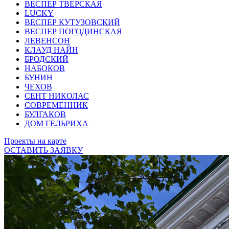
ВЕСПЕР ТВЕРСКАЯ
LUCKY
ВЕСПЕР КУТУЗОВСКИЙ
ВЕСПЕР ПОГОДИНСКАЯ
ЛЕВЕНСОН
КЛАУД НАЙН
БРОДСКИЙ
НАБОКОВ
БУНИН
ЧЕХОВ
СЕНТ НИКОЛАС
СОВРЕМЕННИК
БУЛГАКОВ
ДОМ ГЕЛЬРИХА
Проекты на карте
ОСТАВИТЬ ЗАЯВКУ