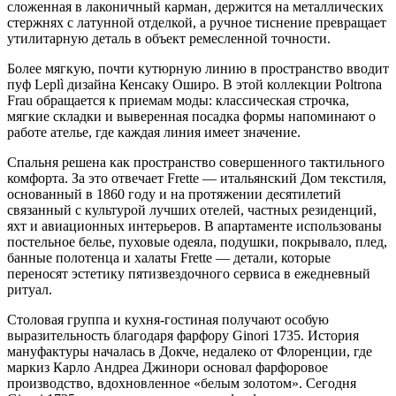
сложенная в лаконичный карман, держится на металлических
стержнях с латунной отделкой, а ручное тиснение превращает
утилитарную деталь в объект ремесленной точности.
Более мягкую, почти кутюрную линию в пространство вводит
пуф Leplì дизайна Кенсаку Оширо. В этой коллекции Poltrona
Frau обращается к приемам моды: классическая строчка,
мягкие складки и выверенная посадка формы напоминают о
работе ателье, где каждая линия имеет значение.
Спальня решена как пространство совершенного тактильного
комфорта. За это отвечает Frette — итальянский Дом текстиля,
основанный в 1860 году и на протяжении десятилетий
связанный с культурой лучших отелей, частных резиденций,
яхт и авиационных интерьеров. В апартаменте использованы
постельное белье, пуховые одеяла, подушки, покрывало, плед,
банные полотенца и халаты Frette — детали, которые
переносят эстетику пятизвездочного сервиса в ежедневный
ритуал.
Столовая группа и кухня-гостиная получают особую
выразительность благодаря фарфору Ginori 1735. История
мануфактуры началась в Докче, недалеко от Флоренции, где
маркиз Карло Андреа Джинори основал фарфоровое
производство, вдохновленное «белым золотом». Сегодня