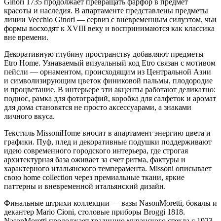
Ginori 1735 продолжает превращать фарфор в предмет
красоты и наследия. В апартаменте представлены предметы
линии Vecchio Ginori — сервиз с вневременным силуэтом, чьи
формы восходят к XVIII веку и воспринимаются как классика
вне времени.
Декоративную глубину пространству добавляют предметы
Etro Home. Узнаваемый визуальный код Etro связан с мотивом
пейсли — орнаментом, происходящим из Центральной Азии
и символизирующим цветок финиковой пальмы, плодородие
и процветание. В интерьере эти акценты работают деликатно:
поднос, рамка для фотографий, коробка для салфеток и аромат
для дома становятся не просто аксессуарами, а знаками
личного вкуса.
Текстиль MissoniHome вносит в апартамент энергию цвета и
графики. Пуф, плед и декоративные подушки поддерживают
идею современного городского интерьера, где строгая
архитектурная база оживает за счет ритма, фактуры и
характерного итальянского темперамента. Missoni описывает
свою home collection через премиальные ткани, яркие
паттерны и вневременной итальянский дизайн.
Финальные штрихи коллекции — вазы NasonMoretti, бокалы и
декантер Mario Cioni, столовые приборы Broggi 1818.
NasonMoretti продолжает традицию муранского стекла с 1923