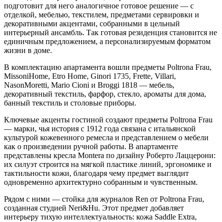
подготовит для него аналогичное готовое решение — с
отделкой, мебелью, текстилем, предметами сервировки и
декоративными акцентами, собранными в цельный
интерьерный ансамбль. Так готовая резиденция становится не
единичным предложением, а персонализируемым форматом
жизни в доме.
В комплектацию апартамента вошли предметы Poltrona Frau,
MissoniHome, Etro Home, Ginori 1735, Frette, Villari,
NasonMoretti, Mario Cioni и Broggi 1818 — мебель,
декоративный текстиль, фарфор, стекло, ароматы для дома,
банный текстиль и столовые приборы.
Ключевые акценты гостиной создают предметы Poltrona Frau
— марки, чья история с 1912 года связана с итальянской
культурой кожевенного ремесла и представлением о мебели
как о произведении ручной работы. В апартаменте
представлены кресла Montera по дизайну Роберто Лаццерони:
их силуэт строится на мягкой пластике линий, эргономике и
тактильности кожи, благодаря чему предмет выглядит
одновременно архитектурно собранным и чувственным.
Рядом с ними — стойка для журналов Ren от Poltrona Frau,
созданная студией Neri&Hu. Этот предмет добавляет
интерьеру тихую интеллектуальность: кожа Saddle Extra,