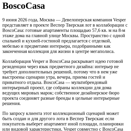
BoscoCasa
9 июня 2026 года, Москва — Девелоперская компания Vesper
представляет в проекте Веспер Тверская лот в коллаборации с
BoscoCasa: готовые апартаменты площадью 57,6 кв. м на 8-м
этаже дома на главной улице Москвы. Пространство с одной
спальней и кухней-гостиной предлагается с отделкой,
мебелью и предметами интерьера, подобранными как
законченная коллекция для жизни в центре мегаполиса.
Коллаборация Vesper и BoscoCasa раскрывает идею готовой
резиденции через язык предметного дизайна: интерьер не
требует дополнительных решений, потому что в нем уже
выстроены сценарии утра, вечера, приема гостей и
приватного отдыха. BoscoCasa — мультибрендовый
интерьерный проект, где собраны коллекции для дома
ведущих мировых марок; собственное дизайнерское бюро
проекта соединяет разные бренды в цельные интерьерные
решения.
По запросу клиента этот коллекционный сценарий может
быть создан и для другого лота в Веспер Тверская: если
покупатель выберет апартамент иной площади, планировки
или видовой характеристики, Vesper совместно с BoscoCasa