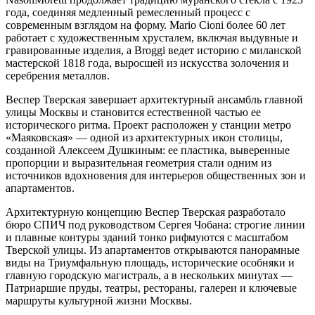
года, соединяя медленный ремесленный процесс с
современным взглядом на форму. Mario Cioni более 60 лет
работает с художественным хрусталем, включая выдувные и
гравированные изделия, а Broggi ведет историю с миланской
мастерской 1818 года, выросшей из искусства золочения и
серебрения металлов.
Веспер Тверская завершает архитектурный ансамбль главной
улицы Москвы и становится естественной частью ее
исторического ритма. Проект расположен у станции метро
«Маяковская» — одной из архитектурных икон столицы,
созданной Алексеем Душкиным: ее пластика, выверенные
пропорции и выразительная геометрия стали одним из
источников вдохновения для интерьеров общественных зон и
апартаментов.
Архитектурную концепцию Веспер Тверская разработало
бюро СПИЧ под руководством Сергея Чобана: строгие линии
и плавные контуры зданий тонко рифмуются с масштабом
Тверской улицы. Из апартаментов открываются панорамные
виды на Триумфальную площадь, исторические особняки и
главную городскую магистраль, а в нескольких минутах —
Патриаршие пруды, театры, рестораны, галереи и ключевые
маршруты культурной жизни Москвы.