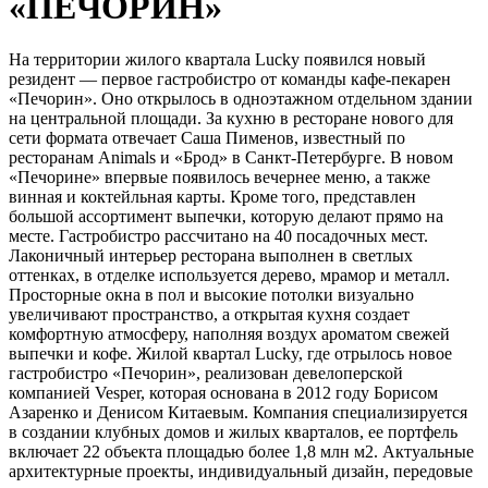
«ПЕЧОРИН»
На территории жилого квартала Lucky появился новый
резидент — первое гастробистро от команды кафе-пекарен
«Печорин». Оно открылось в одноэтажном отдельном здании
на центральной площади. За кухню в ресторане нового для
сети формата отвечает Саша Пименов, известный по
ресторанам Animals и «Брод» в Санкт-Петербурге. В новом
«Печорине» впервые появилось вечернее меню, а также
винная и коктейльная карты. Кроме того, представлен
большой ассортимент выпечки, которую делают прямо на
месте. Гастробистро рассчитано на 40 посадочных мест.
Лаконичный интерьер ресторана выполнен в светлых
оттенках, в отделке используется дерево, мрамор и металл.
Просторные окна в пол и высокие потолки визуально
увеличивают пространство, а открытая кухня создает
комфортную атмосферу, наполняя воздух ароматом свежей
выпечки и кофе. Жилой квартал Lucky, где отрылось новое
гастробистро «Печорин», реализован девелоперской
компанией Vesper, которая основана в 2012 году Борисом
Азаренко и Денисом Китаевым. Компания специализируется
в создании клубных домов и жилых кварталов, ее портфель
включает 22 объекта площадью более 1,8 млн м2. Актуальные
архитектурные проекты, индивидуальный дизайн, передовые