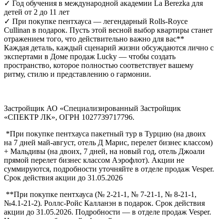
✓ Год обучения в международной академии La Berezka для
детей от 2 до 11 лет
✓ При покупке пентхауса — легендарный Rolls‑Royce
Cullinan в подарок. Пусть этой весной выбор квартиры станет
отражением того, что действительно важно для вас**
Каждая деталь, каждый сценарий жизни обсуждаются лично с
экспертами в Доме продаж Lucky — чтобы создать
пространство, которое полностью соответствует вашему
ритму, стилю и представлению о гармонии.
Застройщик АО «Специализированный Застройщик
«СПЕКТР ЛК», ОГРН 1027739717796.
*При покупке пентхауса пакетный тур в Турцию (на двоих
на 7 дней май-август, отель Д Марис, перелет бизнес классом)
+ Мальдивы (на двоих, 7 дней, на новый год, отель Джоали
прямой перелет бизнес классом Аэрофлот). Акции не
суммируются, подробности уточняйте в отделе продаж Vesper.
Срок действия акции до 31.05.2026
**При покупке пентхауса (№ 2-21-1, № 7-21-1, № 8-21-1,
№4.1-21-2). Роллс-Ройс Калланэн в подарок. Срок действия
акции до 31.05.2026. Подробности — в отделе продаж Vesper.