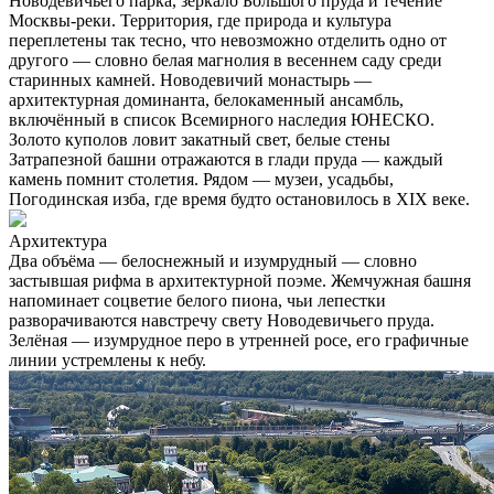
Новодевичьего парка, зеркало Большого пруда и течение
Москвы-реки. Территория, где природа и культура
переплетены так тесно, что невозможно отделить одно от
другого — словно белая магнолия в весеннем саду среди
старинных камней. Новодевичий монастырь —
архитектурная доминанта, белокаменный ансамбль,
включённый в список Всемирного наследия ЮНЕСКО.
Золото куполов ловит закатный свет, белые стены
Затрапезной башни отражаются в глади пруда — каждый
камень помнит столетия. Рядом — музеи, усадьбы,
Погодинская изба, где время будто остановилось в XIX веке.
Архитектура
Два объёма — белоснежный и изумрудный — словно
застывшая рифма в архитектурной поэме. Жемчужная башня
напоминает соцветие белого пиона, чьи лепестки
разворачиваются навстречу свету Новодевичьего пруда.
Зелёная — изумрудное перо в утренней росе, его графичные
линии устремлены к небу.