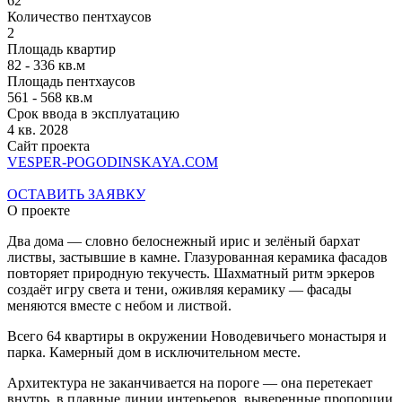
62
Количество пентхаусов
2
Площадь квартир
82 - 336 кв.м
Площадь пентхаусов
561 - 568 кв.м
Срок ввода в эксплуатацию
4 кв. 2028
Сайт проекта
VESPER-POGODINSKAYA.COM
ОСТАВИТЬ ЗАЯВКУ
О проекте
Два дома — словно белоснежный ирис и зелёный бархат
листвы, застывшие в камне. Глазурованная керамика фасадов
повторяет природную текучесть. Шахматный ритм эркеров
создаёт игру света и тени, оживляя керамику — фасады
меняются вместе с небом и листвой.
Всего 64 квартиры в окружении Новодевичьего монастыря и
парка. Камерный дом в исключительном месте.
Архитектура не заканчивается на пороге — она перетекает
внутрь, в плавные линии интерьеров, выверенные пропорции