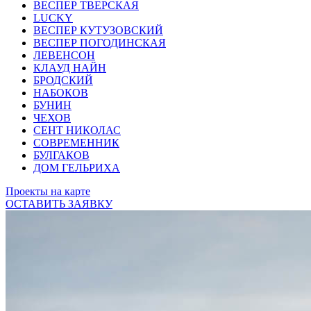
ВЕСПЕР ТВЕРСКАЯ
LUCKY
ВЕСПЕР КУТУЗОВСКИЙ
ВЕСПЕР ПОГОДИНСКАЯ
ЛЕВЕНСОН
КЛАУД НАЙН
БРОДСКИЙ
НАБОКОВ
БУНИН
ЧЕХОВ
СЕНТ НИКОЛАС
СОВРЕМЕННИК
БУЛГАКОВ
ДОМ ГЕЛЬРИХА
Проекты на карте
ОСТАВИТЬ ЗАЯВКУ