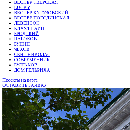
ВЕСПЕР ТВЕРСКАЯ
LUCKY
ВЕСПЕР КУТУЗОВСКИЙ
ВЕСПЕР ПОГОДИНСКАЯ
ЛЕВЕНСОН
КЛАУД НАЙН
БРОДСКИЙ
НАБОКОВ
БУНИН
ЧЕХОВ
СЕНТ НИКОЛАС
СОВРЕМЕННИК
БУЛГАКОВ
ДОМ ГЕЛЬРИХА
Проекты на карте
ОСТАВИТЬ ЗАЯВКУ