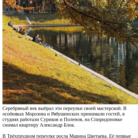
Серебряный век выбрал эти переулки своей мастерской. В
особняках Морозова и Рябушинских принимали гостей, в
студиях работали Суриков и Поленов, на Спиридоновке
снимал квартиру Александр Блок.
В Трёхпрудном переулке росла Марина Цветаева. Её первые