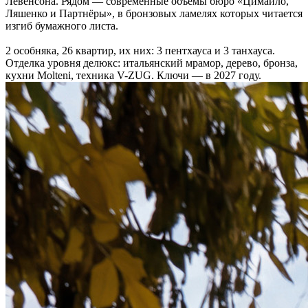
Левенсона. Рядом — современные объёмы бюро «Цимайло,
Ляшенко и Партнёры», в бронзовых ламелях которых читается
изгиб бумажного листа.
2 особняка, 26 квартир, их них: 3 пентхауса и 3 танхауса.
Отделка уровня делюкс: итальянский мрамор, дерево, бронза,
кухни Molteni, техника V-ZUG. Ключи — в 2027 году.