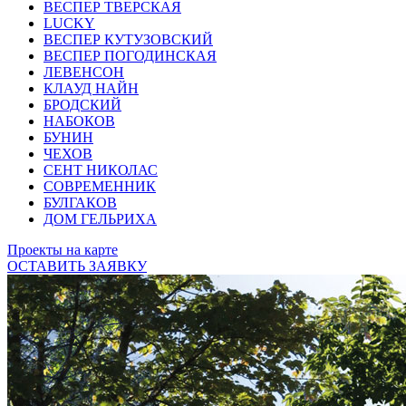
ВЕСПЕР ТВЕРСКАЯ
LUCKY
ВЕСПЕР КУТУЗОВСКИЙ
ВЕСПЕР ПОГОДИНСКАЯ
ЛЕВЕНСОН
КЛАУД НАЙН
БРОДСКИЙ
НАБОКОВ
БУНИН
ЧЕХОВ
СЕНТ НИКОЛАС
СОВРЕМЕННИК
БУЛГАКОВ
ДОМ ГЕЛЬРИХА
Проекты на карте
ОСТАВИТЬ ЗАЯВКУ