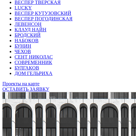
ВЕСПЕР ТВЕРСКАЯ
LUCKY
ВЕСПЕР КУТУЗОВСКИЙ
ВЕСПЕР ПОГОДИНСКАЯ
ЛЕВЕНСОН
КЛАУД НАЙН
БРОДСКИЙ
НАБОКОВ
БУНИН
ЧЕХОВ
СЕНТ НИКОЛАС
СОВРЕМЕННИК
БУЛГАКОВ
ДОМ ГЕЛЬРИХА
Проекты на карте
ОСТАВИТЬ ЗАЯВКУ