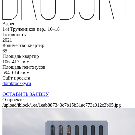
Адрес
1-й Тружеников пер., 16–18
Готовность
2021
Количество квартир
65
Площадь квартир
106–417 кв.м
Площадь пентхаусов
594–614 кв.м
Сайт проекта
dombrodsky.ru
ОСТАВИТЬ ЗАЯВКУ
О проекте
/upload/iblock/1ea/1eab887343c7b15b31ac773a012c3b05.jpg