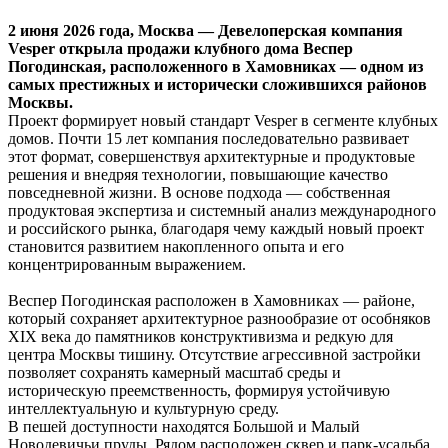
2 июня 2026 года, Москва — Девелоперская компания
Vesper открыла продажи клубного дома Веспер
Погодинская, расположенного в Хамовниках — одном из
самых престижных и исторически сложившихся районов
Москвы.
Проект формирует новый стандарт Vesper в сегменте клубных
домов. Почти 15 лет компания последовательно развивает
этот формат, совершенствуя архитектурные и продуктовые
решения и внедряя технологии, повышающие качество
повседневной жизни. В основе подхода — собственная
продуктовая экспертиза и системный анализ международного
и российского рынка, благодаря чему каждый новый проект
становится развитием накопленного опыта и его
концентрированным выражением.
Веспер Погодинская расположен в Хамовниках — районе,
который сохраняет архитектурное разнообразие от особняков
XIX века до памятников конструктивизма и редкую для
центра Москвы тишину. Отсутствие агрессивной застройки
позволяет сохранять камерный масштаб среды и
историческую преемственность, формируя устойчивую
интеллектуальную и культурную среду.
В пешей доступности находятся Большой и Малый
Новодевичьи пруды. Рядом расположен сквер и парк-усадьба