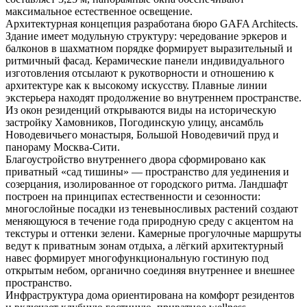
максимальное естественное освещение.
Архитектурная концепция разработана бюро GAFA Architects.
Здание имеет модульную структуру: чередование эркеров и
балконов в шахматном порядке формирует выразительный и
ритмичный фасад. Керамические панели индивидуального
изготовления отсылают к рукотворности и отношению к
архитектуре как к высокому искусству. Плавные линии
экстерьера находят продолжение во внутреннем пространстве.
Из окон резиденций открываются виды на историческую
застройку Хамовников, Погодинскую улицу, ансамбль
Новодевичьего монастыря, Большой Новодевичий пруд и
панораму Москва-Сити.
Благоустройство внутреннего двора сформировано как
приватный «сад тишины» — пространство для уединения и
созерцания, изолированное от городского ритма. Ландшафт
построен на принципах естественности и сезонности:
многослойные посадки из теневыносливых растений создают
меняющуюся в течение года природную среду с акцентом на
текстуры и оттенки зелени. Камерные прогулочные маршруты
ведут к приватным зонам отдыха, а лёгкий архитектурный
навес формирует многофункциональную гостиную под
открытым небом, органично соединяя внутреннее и внешнее
пространство.
Инфраструктура дома ориентирована на комфорт резидентов