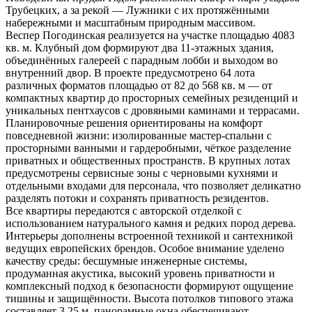
Трубецких, а за рекой — Лужники с их протяжёнными
набережными и масштабным природным массивом.
Веспер Погодинская реализуется на участке площадью 4083
кв. м. Клубный дом формируют два 11-этажных здания,
объединённых галереей с парадным лобби и выходом во
внутренний двор. В проекте предусмотрено 64 лота
различных форматов площадью от 82 до 568 кв. м — от
компактных квартир до просторных семейных резиденций и
уникальных пентхаусов с дровяными каминами и террасами.
Планировочные решения ориентированы на комфорт
повседневной жизни: изолированные мастер-спальни с
просторными ванными и гардеробными, чёткое разделение
приватных и общественных пространств. В крупных лотах
предусмотрены сервисные зоны с черновыми кухнями и
отдельными входами для персонала, что позволяет деликатно
разделять потоки и сохранять приватность резидентов.
Все квартиры передаются с авторской отделкой с
использованием натурального камня и редких пород дерева.
Интерьеры дополнены встроенной техникой и сантехникой
ведущих европейских брендов. Особое внимание уделено
качеству среды: бесшумные инженерные системы,
продуманная акустика, высокий уровень приватности и
комплексный подход к безопасности формируют ощущение
тишины и защищённости. Высота потолков типового этажа
составляет 3,25 м, панорамные окна обеспечивают