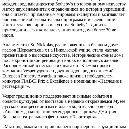
международный директор Sotheby's по ювелирному искусству.
Автор двух знаменитых справочников по истории украшений,
она считается признанным мировым экспертом и возглавляет
направление образовательных программ и исследований
Института ювелирного искусства Sotheby’s. Даниэла
присоединилась к команде аукционного дома более 30 лет
назад.
Апартаменты St. Nickolas, расположенные в бывшем доме
графов Шереметьевых на Никольской улице, стали частью
презентации о высоком искусстве. Исторические стены дома
после кропотливой реновации вновь наполнились жизнью.
Расположенный в нескольких шагах от Кремля проект
компании Vesper удостоен двух международных премий
European Property Awards, а также признан победителем
конкурса FIABCI Prix d'Excellence в номинации «Наследие и
реставрация».
Vesper традиционно поддерживает значимые события в
области культуры: от выставок в недавно открывшемся Музее
русского импрессионизма и благотворительного вечера
«Auction!» до концертов легендарного скрипача Дмитрия
Когана и театрального фестиваля «Территория».
«Мы продолжаем историю нашего партнерства с аукционным