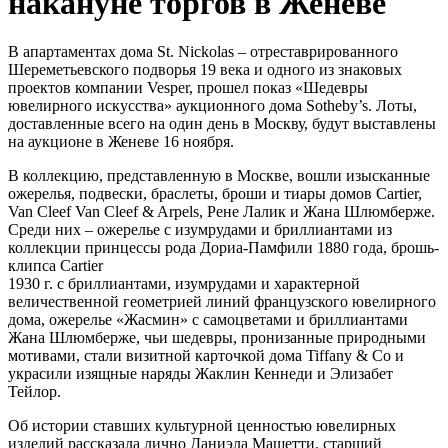
накануне торгов в Женеве
В апартаментах дома St. Nickolas – отреставрированного
Шереметьевского подворья 19 века и одного из знаковых
проектов компании Vesper, прошел показ «Шедевры
ювелирного искусства» аукционного дома Sotheby’s. Лоты,
доставленные всего на один день в Москву, будут выставлены
на аукционе в Женеве 16 ноября.
В коллекцию, представленную в Москве, вошли изысканные
ожерелья, подвески, браслеты, броши и тиары домов Cartier,
Van Cleef Van Cleef & Arpels, Рене Лалик и Жана Шлюмберже.
Среди них – ожерелье с изумрудами и бриллиантами из
коллекции принцессы рода Дориа-Памфили 1880 года, брошь-
клипса Cartier
1930 г. с бриллиантами, изумрудами и характерной
величественной геометрией линий французского ювелирного
дома, ожерелье «Жасмин» с самоцветами и бриллиантами
Жана Шлюмберже, чьи шедевры, пронизанные природными
мотивами, стали визитной карточкой дома Tiffany & Co и
украсили изящные наряды Жаклин Кеннеди и Элизабет
Тейлор.
Об истории ставших культурной ценностью ювелирных
изделий рассказала лично Даниэла Машетти, старший