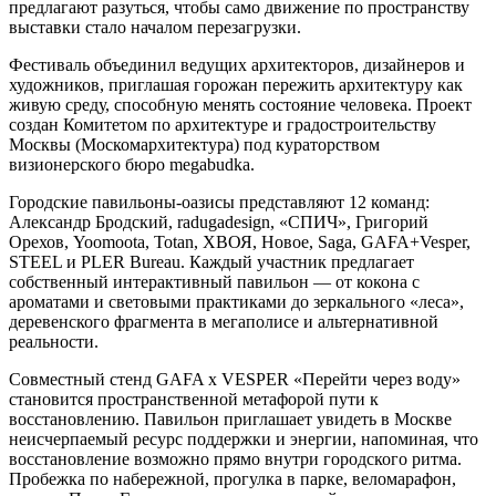
предлагают разуться, чтобы само движение по пространству
выставки стало началом перезагрузки.
Фестиваль объединил ведущих архитекторов, дизайнеров и
художников, приглашая горожан пережить архитектуру как
живую среду, способную менять состояние человека. Проект
создан Комитетом по архитектуре и градостроительству
Москвы (Москомархитектура) под кураторством
визионерского бюро megabudka.
Городские павильоны-оазисы представляют 12 команд:
Александр Бродский, radugadesign, «СПИЧ», Григорий
Орехов, Yoomoota, Totan, ХВОЯ, Новое, Saga, GAFA+Vesper,
STEEL и PLER Bureau. Каждый участник предлагает
собственный интерактивный павильон — от кокона с
ароматами и световыми практиками до зеркального «леса»,
деревенского фрагмента в мегаполисе и альтернативной
реальности.
Совместный стенд GAFA x VESPER «Перейти через воду»
становится пространственной метафорой пути к
восстановлению. Павильон приглашает увидеть в Москве
неисчерпаемый ресурс поддержки и энергии, напоминая, что
восстановление возможно прямо внутри городского ритма.
Пробежка по набережной, прогулка в парке, веломарафон,