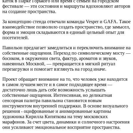
каток в Парке Горького или время с семьей на городском
фестивале — эти состояния и маршруты вдохновляют авторов
на создание пространства.
За концепцию стенда отвечали команды Vesper и GAFA. Такое
взаимодействие позволило создать пространство, где замысел,
форма и эмоция складываются в единый цельный опыт для
посетителей.
Павильон предлагает замедлиться и переключить внимание на
собственные ощущения. Переход по символическому мосту —
босиком, в окружении света, фактур, ароматов и звуков,
навеянных Москвой, — превращается в мягкий ритуал
перезагрузки и помогает взглянуть на город иначе.
Проект обращает внимание на то, что человек уже находится
в самом лучшем месте и в самое подходящее время —
достаточно лишь дать себе возможность услышать
собственные ощущения. Интенсивная, но деликатная
сенсорная палитра павильона становится новым
инструментом внутренней поддержки. В основе визуального
решения - оцифрованные и анимированные картины
художника Кирилла Кипяткова на тему московских
марафонов. За счет цвета, динамики и солнечного настроения
они усиливают эмоциональное восприятие пространства.